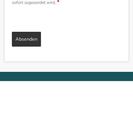
*
sofort zugesendet wird.
© 2023 Pongauer Immobilientreuhand PIT GmbH
|
|
AGB
Impressum & Datenschutz
Widerrufsbelehrung &
Nebenkostenübersicht