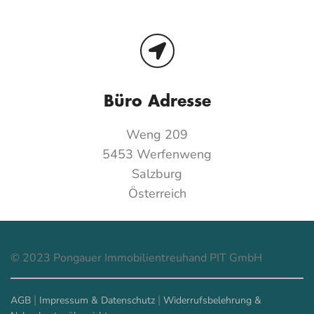
Büro Adresse
Weng 209
5453 Werfenweng
Salzburg
Österreich
© 2023 Pongauer Immobilientreuhand PIT GmbH
|
|
AGB
Impressum & Datenschutz
Widerrufsbelehrung &