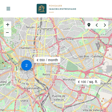
/ month
€ 550
2
/ sq. ft.
€ 100