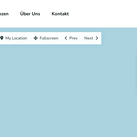
nzen
Über Uns
Kontakt
My Location
Fullscreen
Prev
Next