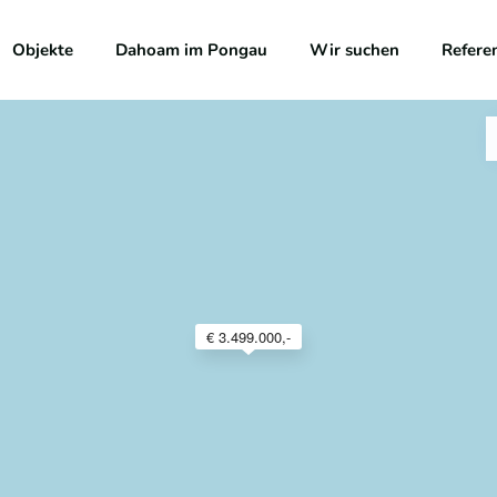
Objekte
Dahoam im Pongau
Wir suchen
Refere
€ 3.499.000,-