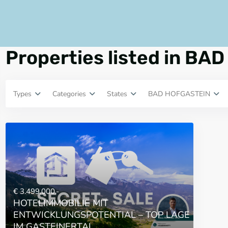
Properties listed in B
Types
Categories
States
BAD HOFGASTEIN
€ 3.499.000,-
HOTELIMMOBILIE MIT
ENTWICKLUNGSPOTENTIAL – TOP LAGE
IM GASTEINERTAL