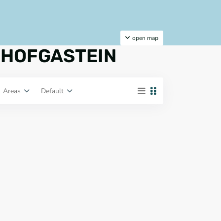
open map
AD HOFGASTEIN
Areas
Default