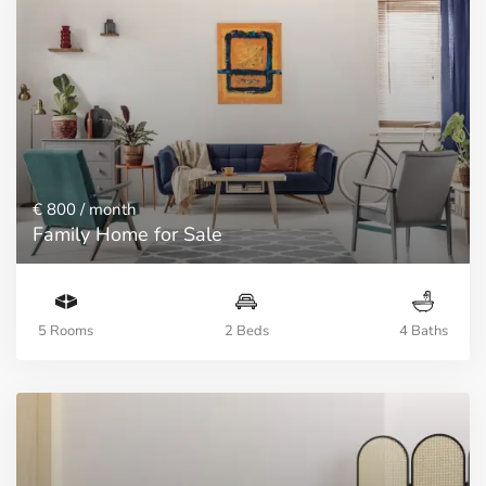
€ 800
/ month
Family Home for Sale
5 Rooms
2 Beds
4 Baths