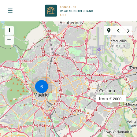
6
from
€ 2000