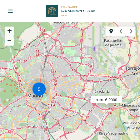
5
from
€ 2000