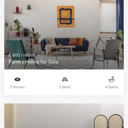
€ 800
/ month
Family Home for Sale
5 Rooms
2 Beds
4 Baths